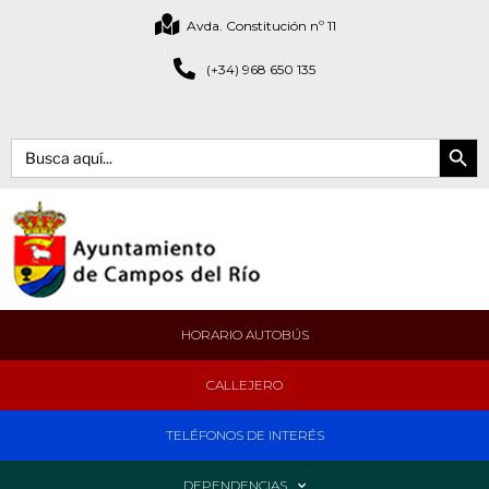
Avda. Constitución nº 11
(+34) 968 650 135
Botón de bús
Buscar:
HORARIO AUTOBÚS
CALLEJERO
TELÉFONOS DE INTERÉS
DEPENDENCIAS