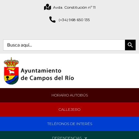
Avda. Constitución nº 11
(+34) 968 650 135
Botón de bús
Buscar:
HORARIO AUTOBÚS
CALLEJERO
TELÉFONOS DE INTERÉS
DEPENDENCIAS