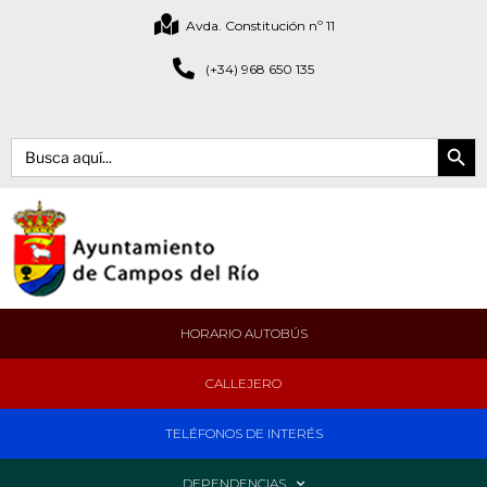
Avda. Constitución nº 11
(+34) 968 650 135
Botón de bús
Buscar:
HORARIO AUTOBÚS
CALLEJERO
TELÉFONOS DE INTERÉS
DEPENDENCIAS