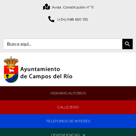
Avda. Constitución nº 11
(+34) 968 650 135
Botón de bús
Buscar:
HORARIO AUTOBÚS
CALLEJERO
TELÉFONOS DE INTERÉS
DEPENDENCIAS