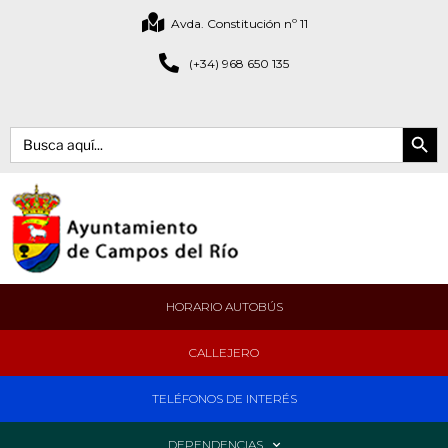
Avda. Constitución nº 11
(+34) 968 650 135
Botón de bús
Buscar:
HORARIO AUTOBÚS
CALLEJERO
TELÉFONOS DE INTERÉS
DEPENDENCIAS