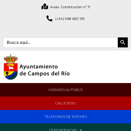
Avda. Constitución nº 11
(+34) 968 650 135
Botón de bús
Buscar:
HORARIO AUTOBÚS
CALLEJERO
TELÉFONOS DE INTERÉS
DEPENDENCIAS