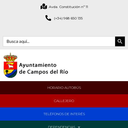
Avda. Constitución nº 11
(+34) 968 650 135
Botón de bús
Buscar:
HORARIO AUTOBÚS
CALLEJERO
TELÉFONOS DE INTERÉS
DEPENDENCIAS