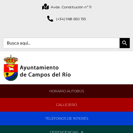
Avda. Constitución nº 11
(+34) 968 650 135
Botón de bús
Buscar:
HORARIO AUTOBÚS
CALLEJERO
TELÉFONOS DE INTERÉS
DEPENDENCIAS