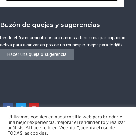
Buzón de quejas y sugerencias
Desde el Ayuntamiento os animamos a tener una participación
activa para avanzar en pro de un municipio mejor para tod@s.
Hacer una queja o sugerencia
Utilizamos cookies en nuestro sitio web para brindarle
una mejor experiencia, mejorar el rendimiento y realizar
© Ayuntamiento de Campos del Río de Murcia
análisis. Al hacer clic en "Aceptar", acepta el uso de
TODAS las cookies.