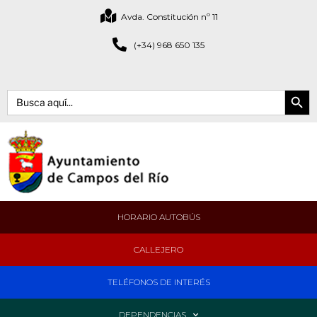
Avda. Constitución nº 11
(+34) 968 650 135
Botón de bús
Buscar:
HORARIO AUTOBÚS
CALLEJERO
TELÉFONOS DE INTERÉS
DEPENDENCIAS