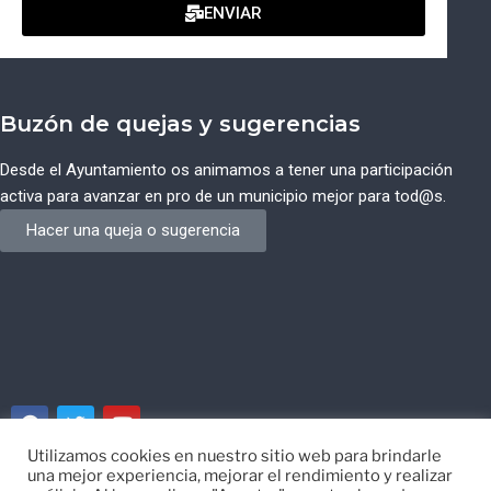
ENVIAR
Buzón de quejas y sugerencias
Desde el Ayuntamiento os animamos a tener una participación
activa para avanzar en pro de un municipio mejor para tod@s.
Hacer una queja o sugerencia
Utilizamos cookies en nuestro sitio web para brindarle
una mejor experiencia, mejorar el rendimiento y realizar
© Ayuntamiento de Campos del Río de Murcia