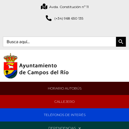
Avda. Constitución nº 11
(+34) 968 650 135
Botón de bús
Buscar:
HORARIO AUTOBÚS
CALLEJERO
TELÉFONOS DE INTERÉS
DEPENDENCIAS