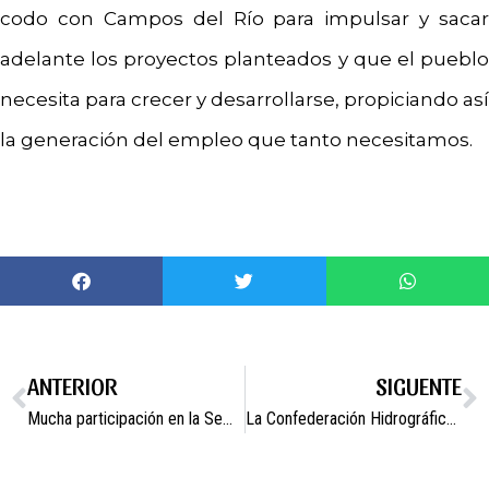
codo con Campos del Río para impulsar y sacar
adelante los proyectos planteados y que el pueblo
necesita para crecer y desarrollarse, propiciando así
la generación del empleo que tanto necesitamos.
ANTERIOR
SIGUENTE
Mucha participación en la Semana del Medioambiente 2014.
La Confederación Hidrográfica del Segura ha ordenado el desembalse de medio millón de metros cúbicos del pantano de Pliego, para aliviar la cuenca del Río Mula.