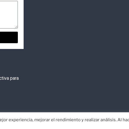
tiva para
jor experiencia, mejorar el rendimiento y realizar análisis. Al ha
or
EISI
Aviso Legal
Política de Privacidad
Co