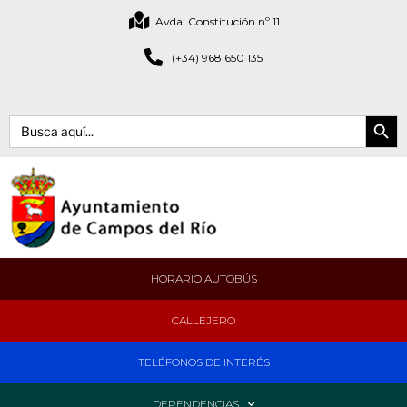
Avda. Constitución nº 11
(+34) 968 650 135
Botón de bús
Buscar:
HORARIO AUTOBÚS
CALLEJERO
TELÉFONOS DE INTERÉS
DEPENDENCIAS