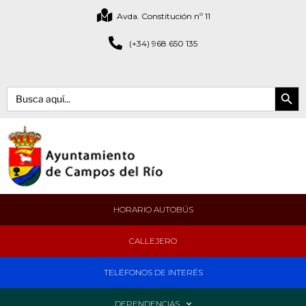
Avda. Constitución nº 11
(+34) 968 650 135
Botón de bús
Buscar:
HORARIO AUTOBÚS
CALLEJERO
TELÉFONOS DE INTERÉS
DEPENDENCIAS