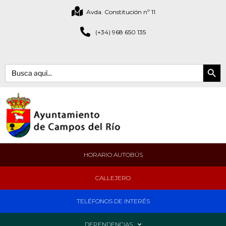
Avda. Constitución nº 11
(+34) 968 650 135
Botón de bús
Buscar:
HORARIO AUTOBÚS
CALLEJERO
TELÉFONOS DE INTERÉS
DEPENDENCIAS