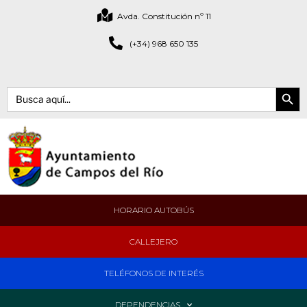
Avda. Constitución nº 11
(+34) 968 650 135
Botón de bús
Buscar:
HORARIO AUTOBÚS
CALLEJERO
TELÉFONOS DE INTERÉS
DEPENDENCIAS