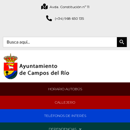
Avda. Constitución nº 11
(+34) 968 650 135
Botón de bús
Buscar:
HORARIO AUTOBÚS
CALLEJERO
TELÉFONOS DE INTERÉS
DEPENDENCIAS