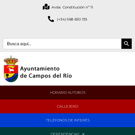
Avda. Constitución nº 11
(+34) 968 650 135
Botón de bús
Buscar:
HORARIO AUTOBÚS
CALLEJERO
TELÉFONOS DE INTERÉS
DEPENDENCIAS