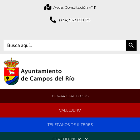
Avda. Constitución nº 11
(+34) 968 650 135
Botón de bús
Buscar:
HORARIO AUTOBÚS
CALLEJERO
TELÉFONOS DE INTERÉS
DEPENDENCIAS