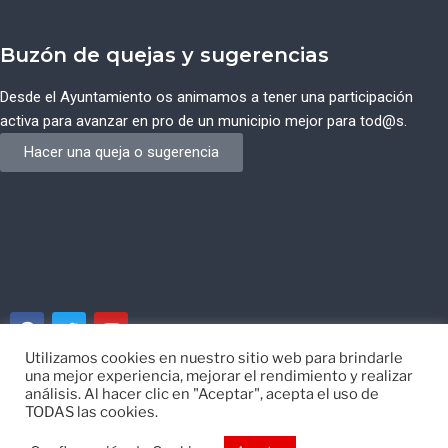
Buzón de quejas y sugerencias
Desde el Ayuntamiento os animamos a tener una participación
activa para avanzar en pro de un municipio mejor para tod@s.
Hacer una queja o sugerencia
Utilizamos cookies en nuestro sitio web para brindarle
una mejor experiencia, mejorar el rendimiento y realizar
© Ayuntamiento de Campos del Río de Murcia
análisis. Al hacer clic en "Aceptar", acepta el uso de
TODAS las cookies.
Desarrollado por
EISI