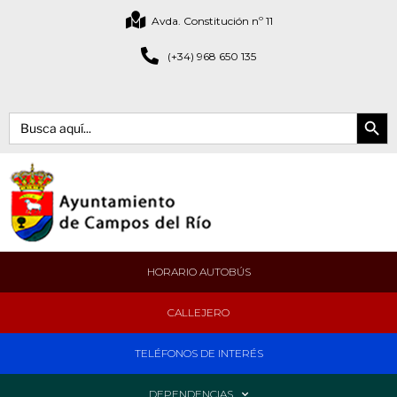
Avda. Constitución nº 11
(+34) 968 650 135
Botón de bús
Buscar:
HORARIO AUTOBÚS
CALLEJERO
TELÉFONOS DE INTERÉS
DEPENDENCIAS