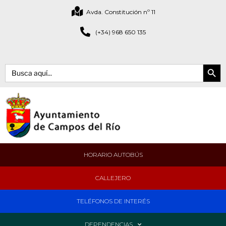
Avda. Constitución nº 11
(+34) 968 650 135
Botón de bús
Buscar:
HORARIO AUTOBÚS
CALLEJERO
TELÉFONOS DE INTERÉS
DEPENDENCIAS