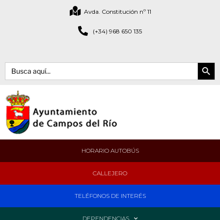
Avda. Constitución nº 11
(+34) 968 650 135
Botón de bús
Buscar:
HORARIO AUTOBÚS
CALLEJERO
TELÉFONOS DE INTERÉS
DEPENDENCIAS