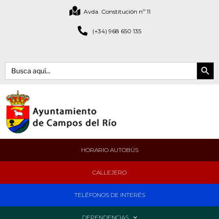
Avda. Constitución nº 11
(+34) 968 650 135
Botón de bús
Buscar:
HORARIO AUTOBÚS
CALLEJERO
TELÉFONOS DE INTERÉS
DEPENDENCIAS