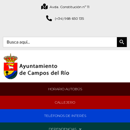
Avda. Constitución nº 11
(+34) 968 650 135
Botón de bús
Buscar:
HORARIO AUTOBÚS
CALLEJERO
TELÉFONOS DE INTERÉS
DEPENDENCIAS