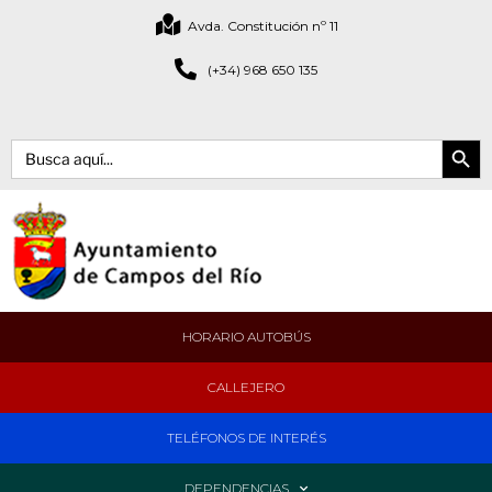
Avda. Constitución nº 11
(+34) 968 650 135
Botón de bús
Buscar:
HORARIO AUTOBÚS
CALLEJERO
TELÉFONOS DE INTERÉS
DEPENDENCIAS