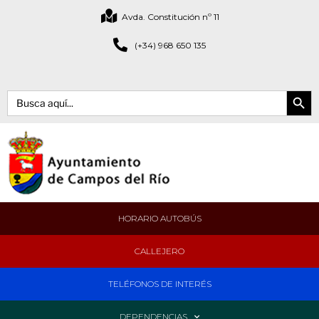
Avda. Constitución nº 11
(+34) 968 650 135
Botón de bús
Buscar:
HORARIO AUTOBÚS
CALLEJERO
TELÉFONOS DE INTERÉS
DEPENDENCIAS