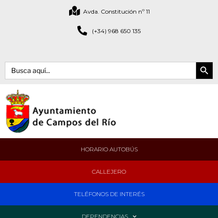
Avda. Constitución nº 11
(+34) 968 650 135
Botón de bús
Buscar:
HORARIO AUTOBÚS
CALLEJERO
TELÉFONOS DE INTERÉS
DEPENDENCIAS