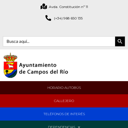
Avda. Constitución nº 11
(+34) 968 650 135
Botón de bús
Buscar:
HORARIO AUTOBÚS
CALLEJERO
TELÉFONOS DE INTERÉS
DEPENDENCIAS