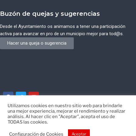
Buzón de quejas y sugerencias
Desde el Ayuntamiento os animamos a tener una participación
activa para avanzar en pro de un municipio mejor para tod@s.
Hacer una queja o sugerencia
Utilizamos cookies en nuestro sitio web para brindarle
una mejor experiencia, mejorar el rendimiento y realizar
© Ayuntamiento de Campos del Río de Murcia
análisis. Al hacer clic en "Aceptar", acepta el uso de
TODAS las cookies.
Desarrollado por
EISI
Configuración de Cookies
Aceptar