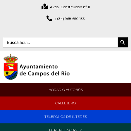
Avda. Constitución nº 11
(+34) 968 650 135
Botón de bús
Buscar:
HORARIO AUTOBÚS
CALLEJERO
TELÉFONOS DE INTERÉS
DEPENDENCIAS