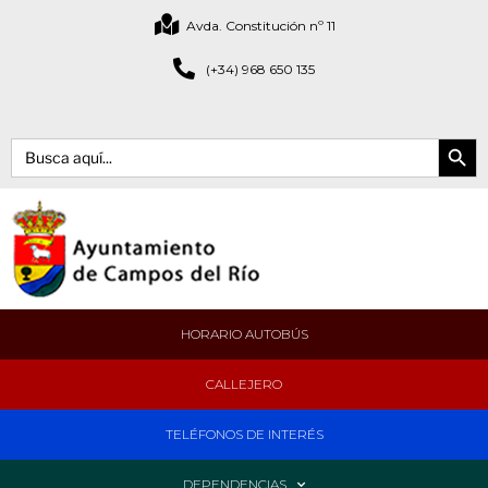
Avda. Constitución nº 11
(+34) 968 650 135
Botón de bús
Buscar:
HORARIO AUTOBÚS
CALLEJERO
TELÉFONOS DE INTERÉS
DEPENDENCIAS