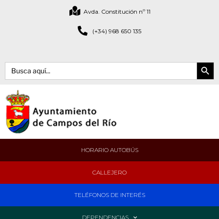
Avda. Constitución nº 11
(+34) 968 650 135
Botón de bús
Buscar:
HORARIO AUTOBÚS
CALLEJERO
TELÉFONOS DE INTERÉS
DEPENDENCIAS