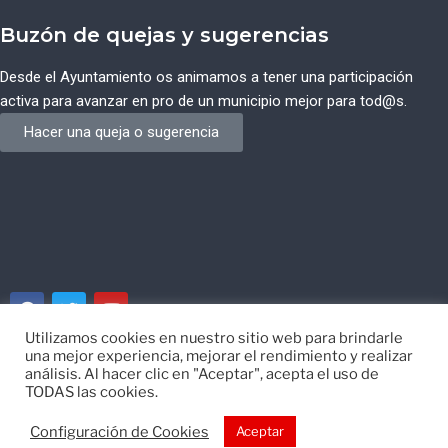
Buzón de quejas y sugerencias
Desde el Ayuntamiento os animamos a tener una participación
activa para avanzar en pro de un municipio mejor para tod@s.
Hacer una queja o sugerencia
Utilizamos cookies en nuestro sitio web para brindarle
una mejor experiencia, mejorar el rendimiento y realizar
© Ayuntamiento de Campos del Río de Murcia
análisis. Al hacer clic en "Aceptar", acepta el uso de
TODAS las cookies.
Desarrollado por
EISI
Configuración de Cookies
Aceptar