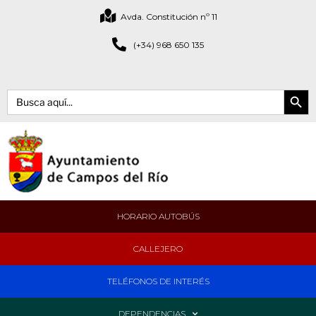
Avda. Constitución nº 11
(+34) 968 650 135
Botón de bús
Buscar:
HORARIO AUTOBÚS
CALLEJERO
TELÉFONOS DE INTERÉS
DEPENDENCIAS