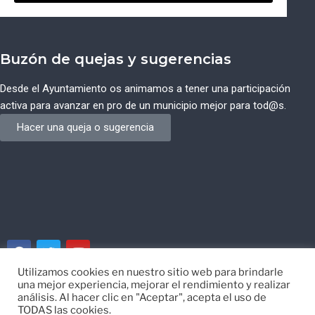
Buzón de quejas y sugerencias
Desde el Ayuntamiento os animamos a tener una participación
activa para avanzar en pro de un municipio mejor para tod@s.
Hacer una queja o sugerencia
Utilizamos cookies en nuestro sitio web para brindarle
una mejor experiencia, mejorar el rendimiento y realizar
© Ayuntamiento de Campos del Río de Murcia
análisis. Al hacer clic en "Aceptar", acepta el uso de
TODAS las cookies.