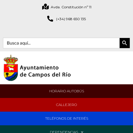
Avda. Constitución nº 11
(+34) 968 650 135
Botón de bús
Buscar:
HORARIO AUTOBÚS
CALLEJERO
TELÉFONOS DE INTERÉS
DEPENDENCIAS