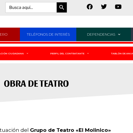
Botón de búsqueda
Buscar:
JERO
TELÉFONOS DE INTERÉS
DEPENDENCIAS
ACIÓN CIUDADANA
PERFIL DEL CONTRATANTE
TABLÓN DE ANU
OBRA DE TEATRO
ctuación del
Grupo de Teatro «El Molinico»