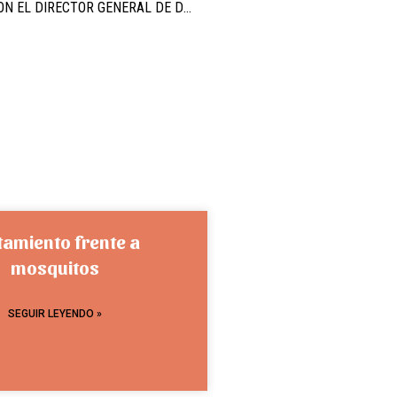
LA ALCALDESA DE CAMPOS DEL RÍO SE REÚNE CON EL DIRECTOR GENERAL DE DEPORTES PARA DAR RESPUESTA A LAS NECESIDADES DEL MUNICIPIO EN MATERIA DEPORTIVA
tamiento frente a
mosquitos
SEGUIR LEYENDO »