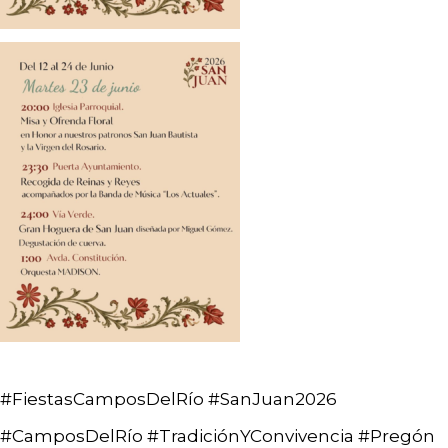
#FiestasCamposDelRío #SanJuan2026
#CamposDelRío #TradiciónYConvivencia #Pregón