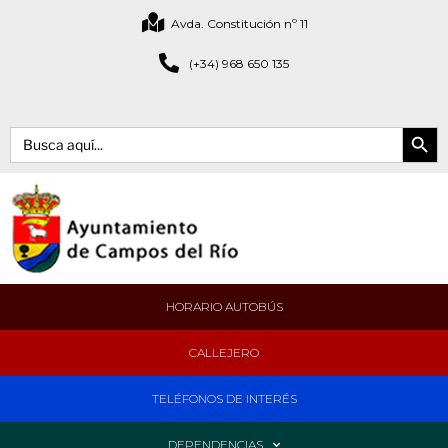
Avda. Constitución nº 11
(+34) 968 650 135
Botón de bús
Buscar:
HORARIO AUTOBÚS
CALLEJERO
TELÉFONOS DE INTERÉS
DEPENDENCIAS