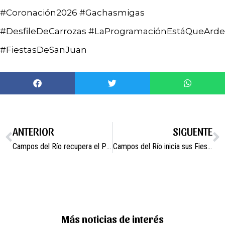
#Coronación2026 #Gachasmigas
#DesfileDeCarrozas #LaProgramaciónEstáQueArde
#FiestasDeSanJuan
ANTERIOR
SIGUENTE
Campos del Río recupera el Paso por su antigua Vereda y reivindica la ganadería como raíz viva de la vida rural
Campos del Río inicia sus Fiestas Patronales 2026 con 13 días de tradición, música y convivencia
Más noticias de interés