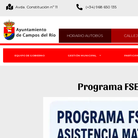
Avda. Constitución nº 11
(+34) 968 650 135
HORARIO AUTOBÚS
CALLE
EQUIPO DE GOBIERNO
GESTIÓN MUNICIPAL
PARTICIP
Programa FSE+