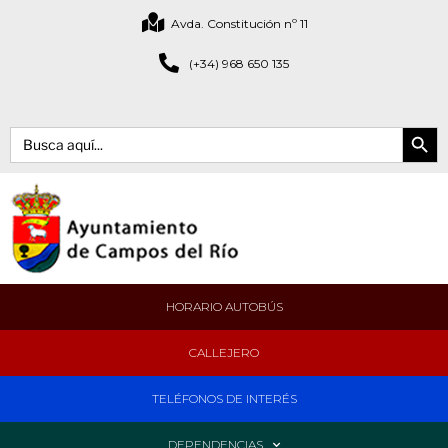
Avda. Constitución nº 11
(+34) 968 650 135
Botón de bús
Buscar:
HORARIO AUTOBÚS
CALLEJERO
TELÉFONOS DE INTERÉS
DEPENDENCIAS