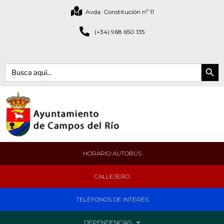
Avda. Constitución nº 11
(+34) 968 650 135
Botón de bús
Buscar:
HORARIO AUTOBÚS
CALLEJERO
TELÉFONOS DE INTERÉS
DEPENDENCIAS