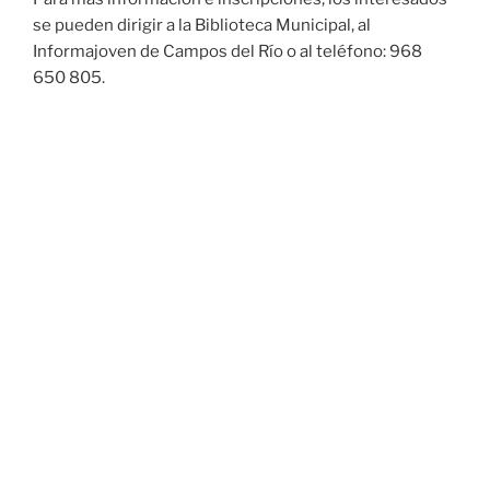
se pueden dirigir a la Biblioteca Municipal, al
Informajoven de Campos del Río o al teléfono: 968
650 805.
1
Contactar
Puede contactar con el Ayuntamiento de Campos del Rio a
través del siguiente formulario de contacto: