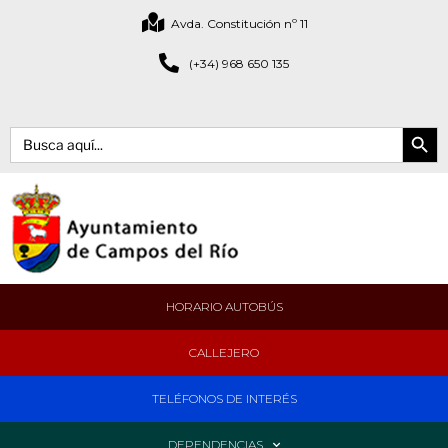
Avda. Constitución nº 11
(+34) 968 650 135
Botón de bús
Buscar:
HORARIO AUTOBÚS
CALLEJERO
TELÉFONOS DE INTERÉS
DEPENDENCIAS