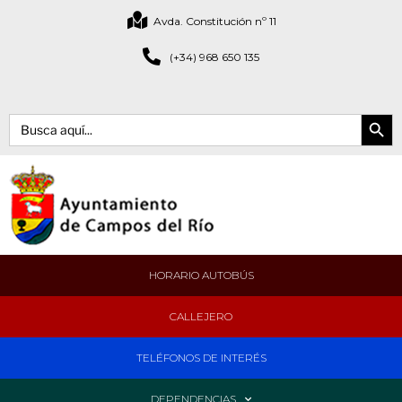
Avda. Constitución nº 11
(+34) 968 650 135
Botón de bús
Buscar:
HORARIO AUTOBÚS
CALLEJERO
TELÉFONOS DE INTERÉS
DEPENDENCIAS