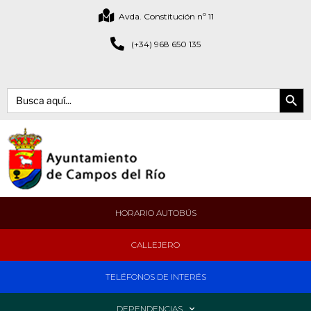
Avda. Constitución nº 11
(+34) 968 650 135
Botón de bús
Buscar:
HORARIO AUTOBÚS
CALLEJERO
TELÉFONOS DE INTERÉS
DEPENDENCIAS