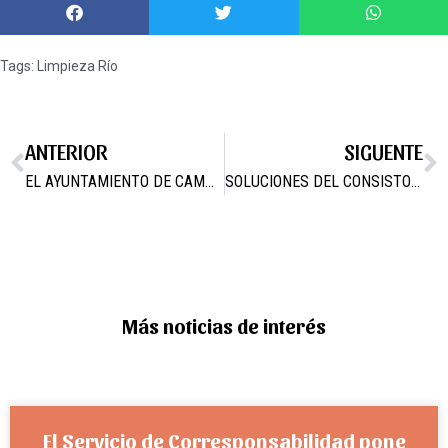
Tags:
Limpieza Río
ANTERIOR
SIGUENTE
EL AYUNTAMIENTO DE CAMPOS DEL RÍO INVERTIRÁ MÁS DE 160.000 EUROS PARA LA CONTRATACIÓN Y FORMACIÓN DE DESEMPLEADOS EN LOS PRÓXIMOS MESES
SOLUCIONES DEL CONSISTORIO CONTRA DIVERSAS PLAGAS QUE AFECTAN A LA POBLACIÓN EN ÉPOCAS DE VERANO
Más noticias de interés
El Servicio de Corresponsabilidad pone