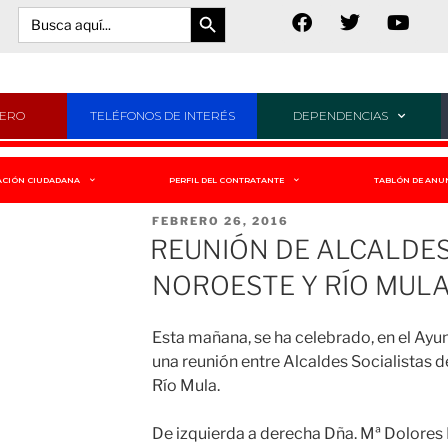
Botón de búsqueda
Buscar:
JERO
TELÉFONOS DE INTERÉS
DEPENDENCIAS
ACIÓN CIUDADANA
PERFIL DEL CONTRATANTE
TABLÓN DE ANU
FEBRERO 26, 2016
REUNIÓN DE ALCALDE
NOROESTE Y RÍO MUL
Esta mañana, se ha celebrado, en el Ay
una reunión entre Alcaldes Socialistas 
Río Mula.
De izquierda a derecha Dña. Mª Dolores 