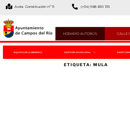
Avda. Constitución nº 11
(+34) 968 650 135
HORARIO AUTOBÚS
CALLE
EQUIPO DE GOBIERNO
GESTIÓN MUNICIPAL
PARTICIP
ETIQUETA:
MULA