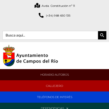
Avda. Constitución nº 11
(+34) 968 650 135
Botón de bús
Buscar:
HORARIO AUTOBÚS
CALLEJERO
TELÉFONOS DE INTERÉS
DEPENDENCIAS