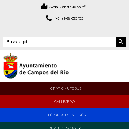
Avda. Constitución nº 11
(+34) 968 650 135
Botón de bús
Buscar:
HORARIO AUTOBÚS
CALLEJERO
TELÉFONOS DE INTERÉS
DEPENDENCIAS