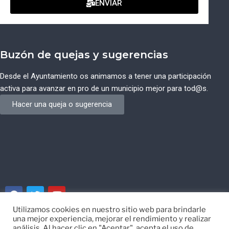
ENVIAR
Buzón de quejas y sugerencias
Desde el Ayuntamiento os animamos a tener una participación
activa para avanzar en pro de un municipio mejor para tod@s.
Hacer una queja o sugerencia
Utilizamos cookies en nuestro sitio web para brindarle
una mejor experiencia, mejorar el rendimiento y realizar
© Ayuntamiento de Campos del Río de Murcia
análisis. Al hacer clic en "Aceptar", acepta el uso de