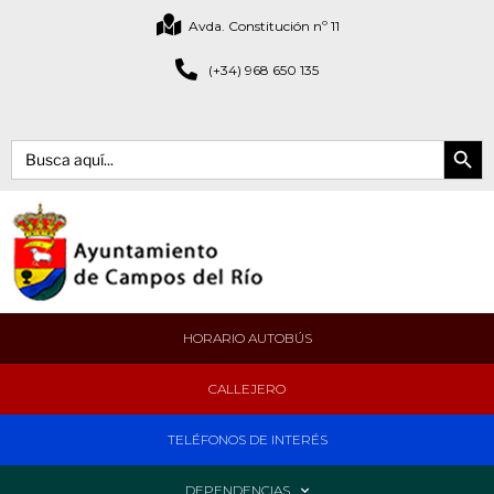
Avda. Constitución nº 11
(+34) 968 650 135
Botón de bús
Buscar:
HORARIO AUTOBÚS
CALLEJERO
TELÉFONOS DE INTERÉS
DEPENDENCIAS