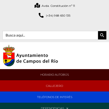
Avda. Constitución nº 11
(+34) 968 650 135
Botón de bús
Buscar:
HORARIO AUTOBÚS
CALLEJERO
TELÉFONOS DE INTERÉS
DEPENDENCIAS