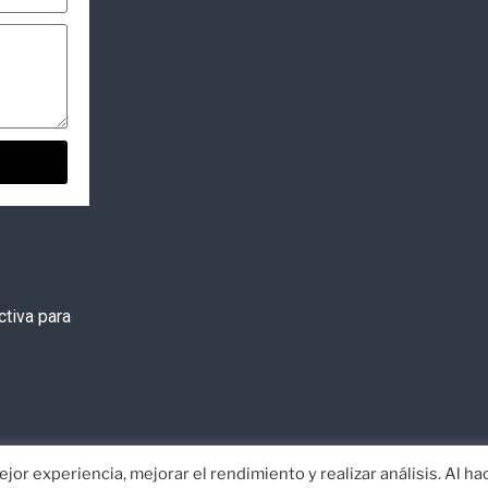
tiva para
jor experiencia, mejorar el rendimiento y realizar análisis. Al ha
or
EISI
Aviso Legal
Política de Privacidad
Co