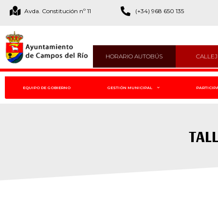
Avda. Constitución nº 11
(+34) 968 650 135
HORARIO AUTOBÚS
CALLE
EQUIPO DE GOBIERNO
GESTIÓN MUNICIPAL
PARTICIP
TAL