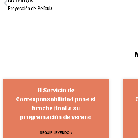
Proyección de Película
El Servicio de
Corresponsabilidad pone el
broche final a su
programación de verano
SEGUIR LEYENDO »