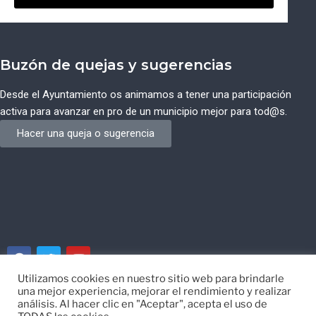
Buzón de quejas y sugerencias
Desde el Ayuntamiento os animamos a tener una participación
activa para avanzar en pro de un municipio mejor para tod@s.
Hacer una queja o sugerencia
Utilizamos cookies en nuestro sitio web para brindarle
una mejor experiencia, mejorar el rendimiento y realizar
© Ayuntamiento de Campos del Río de Murcia
análisis. Al hacer clic en "Aceptar", acepta el uso de