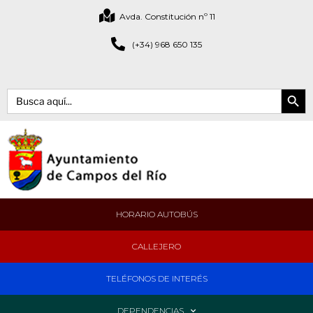
Avda. Constitución nº 11
(+34) 968 650 135
Botón de bús
Buscar:
HORARIO AUTOBÚS
CALLEJERO
TELÉFONOS DE INTERÉS
DEPENDENCIAS