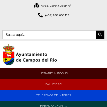
Avda. Constitución nº 11
(+34) 968 650 135
Botón de bús
Buscar:
HORARIO AUTOBÚS
CALLEJERO
TELÉFONOS DE INTERÉS
DEPENDENCIAS