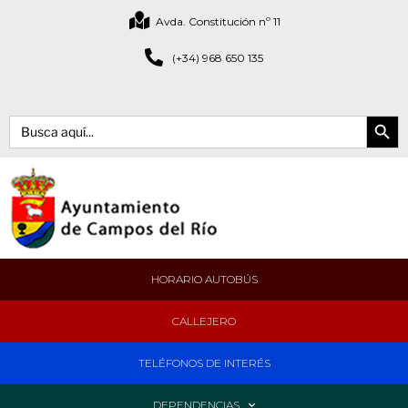
Avda. Constitución nº 11
(+34) 968 650 135
Botón de bús
Buscar:
HORARIO AUTOBÚS
CALLEJERO
TELÉFONOS DE INTERÉS
DEPENDENCIAS